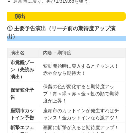
通常時に戻り、再び1/319.68を狙う。
演出
① 主要予告演出（リーチ前の期待度アップ演
出）
演出名
内容・期待度
市覚醒ゾー
変動開始時に突入するとチャンス！
ン（先読み
赤や金なら期待大！
演出）
保留の色が変化すると期待度アッ
保留変化予
プ！青＜緑＜赤＜金＜虹の順で期待
告
度が上昇！
座頭市カッ
座頭市のカットインが発生すればチ
トイン予告
ャンス！金カットインなら激アツ！
斬撃エフェ
画面に斬撃が入ると期待度アップ！