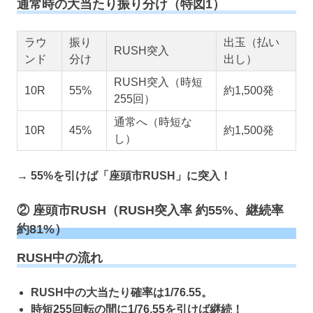
通常時の大当たり振り分け（特図1）
ラウ
振り
出玉（払い
RUSH突入
ンド
分け
出し）
RUSH突入（時短
10R
55%
約1,500発
255回）
通常へ（時短な
10R
45%
約1,500発
し）
→
55%を引けば「座頭市RUSH」に突入！
② 座頭市RUSH（RUSH突入率 約55%、継続率
約81%）
RUSH中の流れ
RUSH中の大当たり確率は1/76.55。
時短255回転の間に1/76.55を引けば継続！