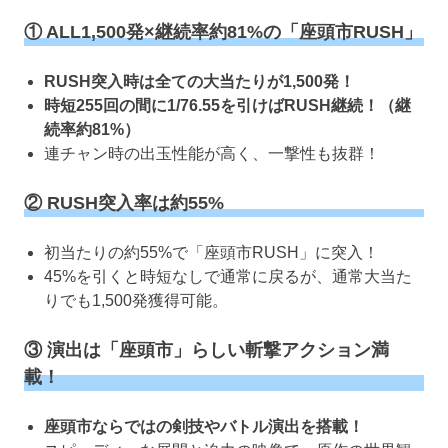
① ALL1,500発×継続率約81%の「座頭市RUSH」
RUSH突入時は全ての大当たりが1,500発！
時短255回の間に1/76.55を引けばRUSH継続！（継
続率約81%）
連チャン時の出玉性能が高く、一撃性も抜群！
② RUSH突入率は約55%
初当たりの約55%で「座頭市RUSH」に突入！
45%を引くと時短なしで通常に戻るが、通常大当た
りでも1,500発獲得可能。
③ 演出は「座頭市」らしい斬撃アクション満
載！
座頭市ならではの剣技やバトル演出を搭載！