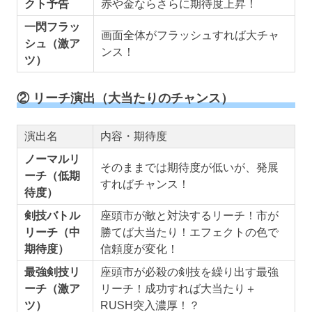
クト予告
赤や金ならさらに期待度上昇！
一閃フラッ
画面全体がフラッシュすれば大チャ
シュ（激ア
ンス！
ツ）
② リーチ演出（大当たりのチャンス）
演出名
内容・期待度
ノーマルリ
そのままでは期待度が低いが、発展
ーチ（低期
すればチャンス！
待度）
剣技バトル
座頭市が敵と対決するリーチ！市が
リーチ（中
勝てば大当たり！エフェクトの色で
期待度）
信頼度が変化！
最強剣技リ
座頭市が必殺の剣技を繰り出す最強
ーチ（激ア
リーチ！成功すれば大当たり＋
ツ）
RUSH突入濃厚！？