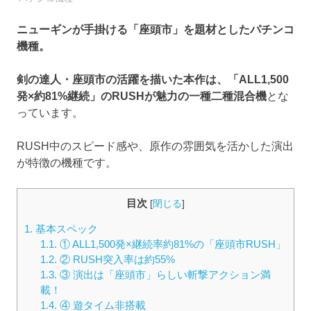
ニューギンが手掛ける「座頭市」を題材としたパチンコ
機種。
剣の達人・座頭市の活躍を描いた本作は、「ALL1,500
発×約81%継続」のRUSHが魅力の一種二種混合機
とな
っています。
RUSH中のスピード感や、原作の雰囲気を活かした演出
が特徴の機種です。
目次
[
閉じる
]
1.
基本スペック
1.1.
① ALL1,500発×継続率約81%の「座頭市RUSH」
1.2.
② RUSH突入率は約55%
1.3.
③ 演出は「座頭市」らしい斬撃アクション満
載！
1.4.
④ 遊タイム非搭載