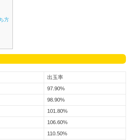
ち方
出玉率
97.90%
98.90%
101.80%
106.60%
110.50%