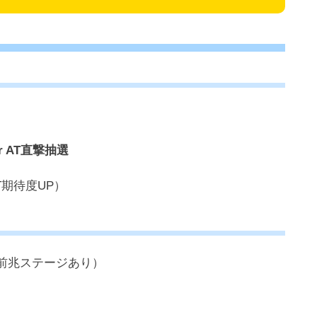
 AT直撃抽選
T期待度UP）
前兆ステージあり）