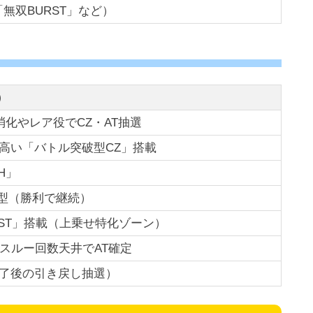
無双BURST」など）
）
消化やレア役でCZ・AT抽選
の高い「バトル突破型CZ」搭載
H」
型（勝利で継続）
RST」搭載（上乗せ特化ゾーン）
r スルー回数天井でAT確定
終了後の引き戻し抽選）