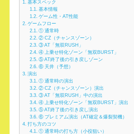
1.
基本スペック
1.1.
基本情報
1.2.
ゲーム性・AT性能
2.
ゲームフロー
2.1.
① 通常時
2.2.
② CZ（チャンスゾーン）
2.3.
③ AT「無双RUSH」
2.4.
④ 上乗せ特化ゾーン「無双BURST」
2.5.
⑤ AT終了後の引き戻しゾーン
2.6.
⑥ 天井（予想）
3.
演出
3.1.
① 通常時の演出
3.2.
② CZ（チャンスゾーン）演出
3.3.
③ AT「無双RUSH」中の演出
3.4.
④ 上乗せ特化ゾーン「無双BURST」演出
3.5.
⑤ AT終了後の引き戻し演出
3.6.
⑥ プレミアム演出（AT確定＆爆裂契機）
4.
打ち方のコツ
4.1.
① 通常時の打ち方（小役狙い）