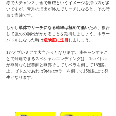
赤で大チャンス、金で当確というイメージを持つ方が多
いですが、青系の演出が絡んでリーチになると、その時
点で当確です。
しかし
単体でリーチになる確率は極めて低い
ため、複合
して強めの演出がかかることを期待しましょう。ホラー
バトルになった時は
危険度に注目
しましょう。
1だとプレミアで大当たりとなります。連チャンするこ
とで到達できるスペシャルエンディングは、1stバトル
が尊師ならば尊師と燕邦そしてリベラを倒して15連以
上、ゼドムであれば9体のホラーを倒して15連以上で発
生となります。