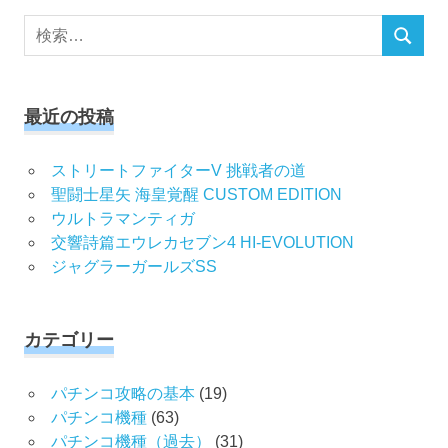
検
検
索
索
対
象:
最近の投稿
ストリートファイターV 挑戦者の道
聖闘士星矢 海皇覚醒 CUSTOM EDITION
ウルトラマンティガ
交響詩篇エウレカセブン4 HI-EVOLUTION
ジャグラーガールズSS
カテゴリー
パチンコ攻略の基本
(19)
パチンコ機種
(63)
パチンコ機種（過去）
(31)