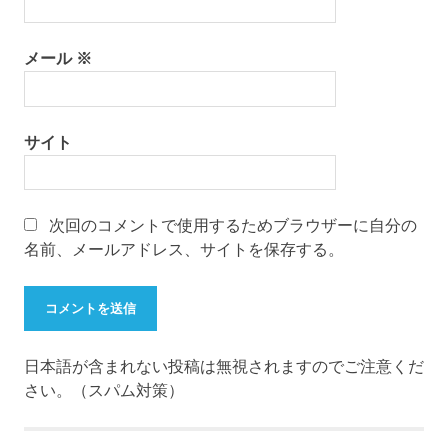
メール
※
サイト
次回のコメントで使用するためブラウザーに自分の
名前、メールアドレス、サイトを保存する。
日本語が含まれない投稿は無視されますのでご注意くだ
さい。（スパム対策）