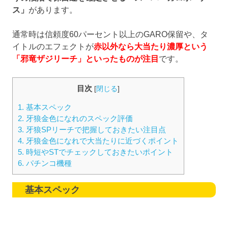
ス」
があります。
通常時は信頼度60パーセント以上のGARO保留や、タ
イトルのエフェクトが
赤以外なら大当たり濃厚という
「邪竜ザジリーチ」といったものが注目
です。
目次
[
閉じる
]
1.
基本スペック
2.
牙狼金色になれのスペック評価
3.
牙狼SPリーチで把握しておきたい注目点
4.
牙狼金色になれで大当たりに近づくポイント
5.
時短やSTでチェックしておきたいポイント
6.
パチンコ機種
基本スペック