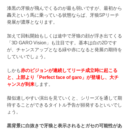
漆黒の牙狼が飛んでくるのが最も弱いですが、最初から
轟天という馬に乗っている状態ならば、牙狼SPリーチ
発展が濃厚となります。
加えて回転開始もしくは途中で牙狼の顔が浮き出てくる
「3D GARO Vision」も注目です。基本は白の2Dです
が、チャンスアップとなる緑や赤になると発展の期待を
していいでしょう。
しかも
赤のビジョンが連続してリーチ成立時に起こる
と、上部より「Perfect face of garo」が登場し、大チ
ャンスが到来
します。
擬似連しやすい演出を見ていくと、シリーズを通して期
待することができるタイトル予告が頻発するといいでし
ょう。
黒背景に白抜きで牙狼と表示されるとガセの可能性があ