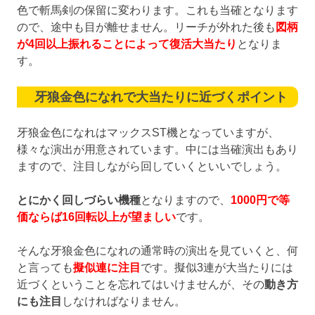
色で斬馬剣の保留に変わります。これも当確となります
ので、途中も目が離せません。リーチが外れた後も
図柄
が4回以上振れることによって復活大当たり
となりま
す。
牙狼金色になれで大当たりに近づくポイント
牙狼金色になれはマックスST機となっていますが、
様々な演出が用意されています。中には当確演出もあり
ますので、注目しながら回していくといいでしょう。
とにかく回しづらい機種
となりますので、
1000円で等
価ならば16回転以上が望ましい
です。
そんな牙狼金色になれの通常時の演出を見ていくと、何
と言っても
擬似連に注目
です。擬似3連が大当たりには
近づくということを忘れてはいけませんが、その
動き方
にも注目
しなければなりません。