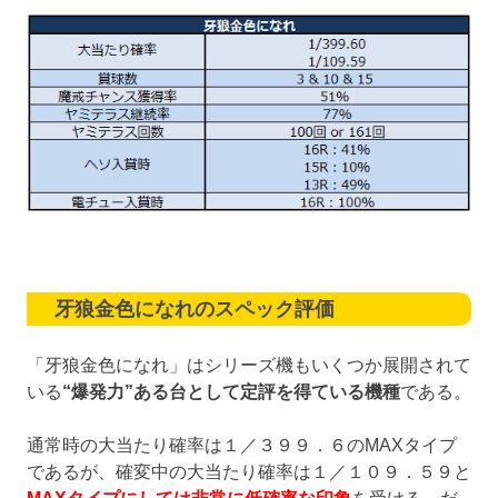
牙狼金色になれのスペック評価
「牙狼金色になれ」はシリーズ機もいくつか展開されて
いる
“爆発力”ある台として定評を得ている機種
である。
通常時の大当たり確率は１／３９９．６のMAXタイプ
であるが、確変中の大当たり確率は１／１０９．５９と