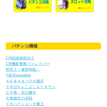
パチンコ機種
CR戦国無双XLC
CR機動警察パトレイバー
哲也２～雀聖再臨～
T.M.Revolution
ＡＫＢ４８バラの儀式
ＣＲぱちんこよしもとタウン
ＣＲ真・花の慶次
大奥繚乱の花戦
ＣＲハクション大魔王