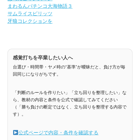
まわるんパチンコ大海物語３
サムライスピリッツ
牙狼コレクションを
感覚打ちを卒業したい人へ
台選び・時間帯・ヤメ時の“基準”が曖昧だと、負け方が毎
回同じになりがちです。
「判断のルールを作りたい」「立ち回りを整理したい」な
ら、教材の内容と条件を公式で確認してみてください
（「勝ち負けの断定ではなく、立ち回りを整理する内容で
す）。
公式ページで内容・条件を確認する