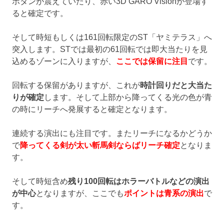
ボタンが震えていたり、赤い3D GARO Visionが登場す
ると確定です。
そして時短もしくは161回転限定のST「ヤミテラス」へ
突入します。STでは最初の61回転では即大当たりを見
込めるゾーンに入りますが、
ここでは保留に注目
です。
回転する保留がありますが、これが
時計回りだと大当た
りが確定
します。そして上部から降ってくる光の色が青
の時にリーチへ発展すると確定となります。
連続する演出にも注目です。またリーチになるかどうか
で
降ってくる剣が太い斬馬剣ならばリーチ確定
となりま
す。
そして時短含め
残り100回転はホラーバトルなどの演出
が中心
となりますが、ここでも
ポイントは青系の演出
で
す。