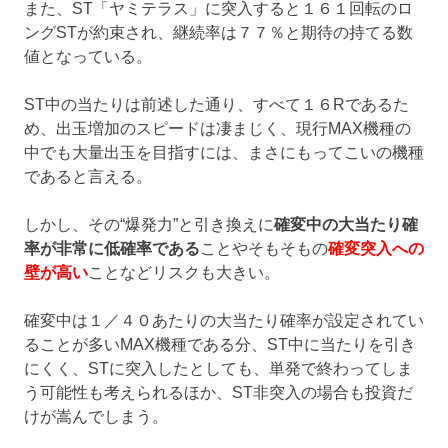
また、ST「ヤミテラス」に突入すると１６１回転のロ
ングSTが約束され、継続率は７７％と期待の持てる数
値となっている。
ST中の当たりは前述した通り、すべて１６Rであるた
め、出玉増加のスピードは凄まじく、現行MAX機種の
中でも大量出玉を目指すには、まさにもってこいの機種
であると言える。
しかし、その“爆発力”と引き換えに
確変中の大当たり確
率が非常に低確率である
ことやそもそもの
確変突入への
壁が高い
ことなどリスクも大きい。
確変中は１／４０あたりの大当たり確率が設定されてい
ることが多いMAX機種である分、ST中に当たりを引き
にくく、STに突入したとしても、単発で終わってしま
う可能性も考えられるほか、ST非突入の場合も投資だ
けが嵩んでしまう。