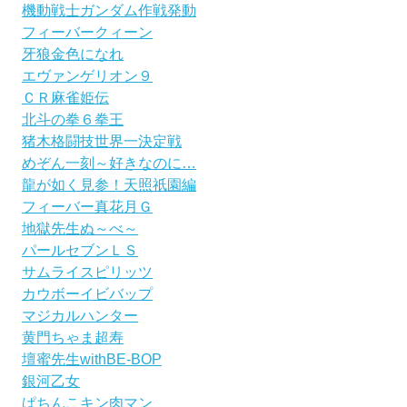
機動戦士ガンダム作戦発動
フィーバークィーン
牙狼金色になれ
エヴァンゲリオン９
ＣＲ麻雀姫伝
北斗の拳６拳王
猪木格闘技世界一決定戦
めぞん一刻～好きなのに…
龍が如く見参！天照祇園編
フィーバー真花月Ｇ
地獄先生ぬ～べ～
パールセブンＬＳ
サムライスピリッツ
カウボーイビバップ
マジカルハンター
黄門ちゃま超寿
壇蜜先生withBE-BOP
銀河乙女
ぱちんこキン肉マン