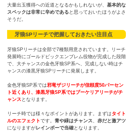
大量出玉獲得への近道となるかもしれないが、
基本的な
スペックは非常に辛めである
と思っておいたほうがよさ
そうだ。
牙狼SPリーチで把握しておきたい注目点
牙狼SPリーチは全部で7種類用意されています。リーチ
発展時にゴールドビックエンブレム役物が完成した段階
で、大チャンスの金色牙狼SP系へ、完成しない時はチ
ャンスの漆黒牙狼SPリーチに発展します。
金色牙狼SP系では
邪竜ザジリーチが信頼度50パーセン
ト近くあり、漆黒牙狼SP系ではブーケリアリーチがチ
ャンス
となります。
リーチ時では様々なポイントがあります。まずは
タイト
ルのエフェクト
です。
青や緑はチャンス
、
赤だと激アツ
になりますが
レインボーで当確
となります。