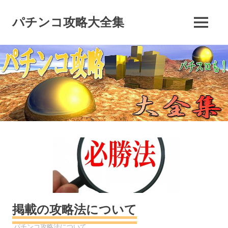
コ
ン
パチンコ攻略大全集
MENU
テ
ン
ツ
へ
ス
キ
ッ
プ
掲載の攻略法について
パチンコ
パチンコ攻略法について