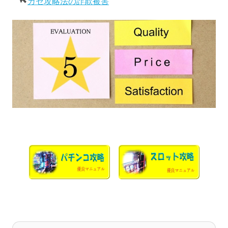
ガセ攻略法の詐欺被害