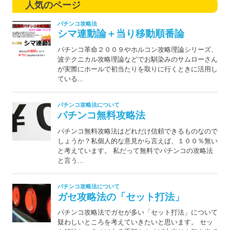
人気のページ