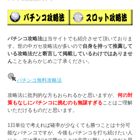
パチンコ攻略法
は当サイトでも紹介させて頂いておりま
す。世の中ガセ攻略法が多いので
自身を持って推薦して
いる攻略法だと断言して掲載しているわけではありませ
ん
ことをあらかじめご了承ください。
パチンコ無料攻略法
攻略法に批判的な方もおられるかと思いますが、
何の対
策もなしにパチンコに挑むのも無謀すぎる
ことはご理解
いただけるものだと思います。
1日単位で考えれば確率が少なくても勝つことは十分可
能なパチンコですが、今後もパチンコを打ち続けたい人