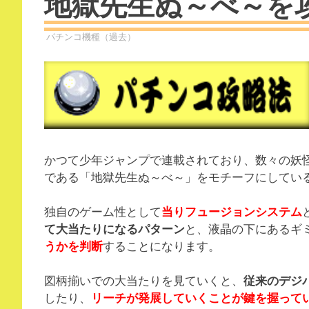
地獄先生ぬ～べ～を
パチンコ
パチンコ機種（過去）
かつて少年ジャンプで連載されており、数々の妖
である「地獄先生ぬ～べ～」をモチーフにしてい
独自のゲーム性として
当りフュージョンシステム
て大当たりになるパターン
と、液晶の下にあるギ
うかを判断
することになります。
図柄揃いでの大当たりを見ていくと、
従来のデジ
したり、
リーチが発展していくことが鍵を握って