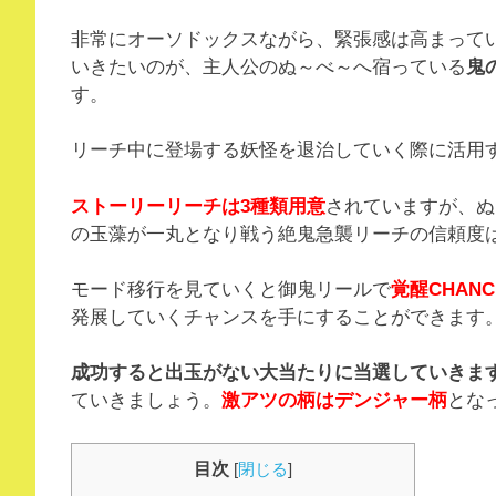
非常にオーソドックスながら、緊張感は高まって
いきたいのが、主人公のぬ～べ～へ宿っている
鬼
す。
リーチ中に登場する妖怪を退治していく際に活用
ストーリーリーチは3種類用意
されていますが、ぬ
の玉藻が一丸となり戦う絶鬼急襲リーチの信頼度
モード移行を見ていくと御鬼リールで
覚醒CHANC
発展していくチャンスを手にすることができます
成功すると出玉がない大当たりに当選していきま
ていきましょう。
激アツの柄はデンジャー柄
とな
目次
[
閉じる
]