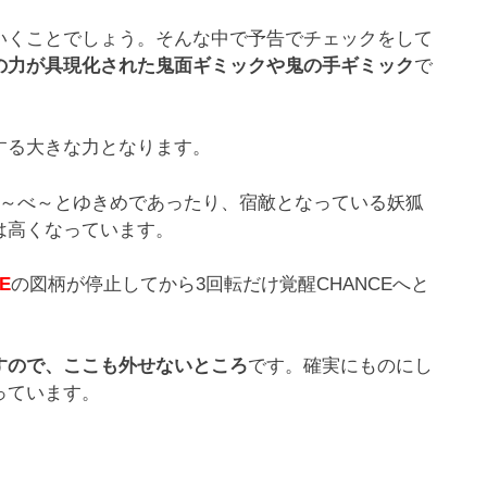
いくことでしょう。そんな中で予告でチェックをして
の力が具現化された鬼面ギミックや鬼の手ギミック
で
する大きな力となります。
～べ～とゆきめであったり、宿敵となっている妖狐
は高くなっています。
E
の図柄が停止してから3回転だけ覚醒CHANCEへと
。
すので、ここも外せないところ
です。確実にものにし
っています。