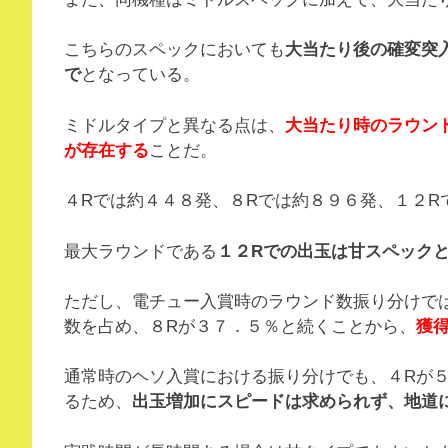
こちらのスペックにおいても
大当たり後の確変突
で
となっている。
ミドルタイプと異なる点は、
大当たり時のラウン
が存在する
ことだ。
４Rでは約４４８発、８Rでは約８９６発、１２R
最大ラウンドである
１２Rでの出玉は甘スペック
ただし、電チュー入賞時のラウンド数振り分けで
数を占め、８Rが３７．５％と続くことから、
獲
通常時のヘソ入賞における振り分けでも、４Rが５
るため、
出玉増加にスピードは求められず、地道