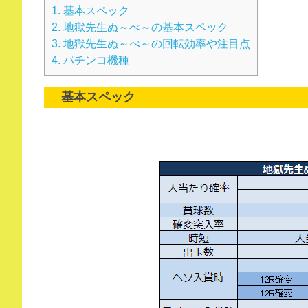
1.
基本スペック
2.
地獄先生ぬ～べ～の基本スペック
3.
地獄先生ぬ～べ～の回転効率や注目点
4.
パチンコ機種
基本スペック