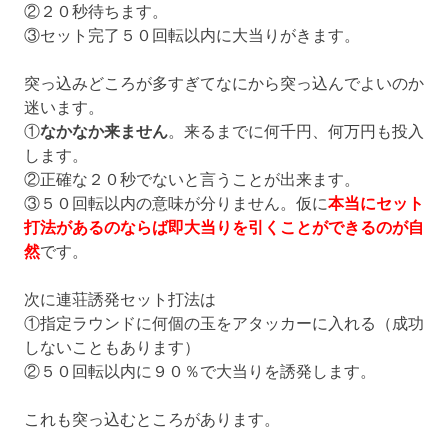
②２０秒待ちます。
③セット完了５０回転以内に大当りがきます。
突っ込みどころが多すぎてなにから突っ込んでよいのか
迷います。
①
なかなか来ません
。来るまでに何千円、何万円も投入
します。
②正確な２０秒でないと言うことが出来ます。
③５０回転以内の意味が分りません。仮に
本当にセット
打法があるのならば即大当りを引くことができるのが自
然
です。
次に連荘誘発セット打法は
①指定ラウンドに何個の玉をアタッカーに入れる（成功
しないこともあります）
②５０回転以内に９０％で大当りを誘発します。
これも突っ込むところがあります。