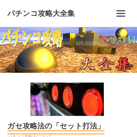
コ
ン
パチンコ攻略大全集
MENU
テ
ン
ツ
へ
ス
キ
ッ
プ
ガセ攻略法の「セット打法」
パチンコ
パチンコ攻略法について