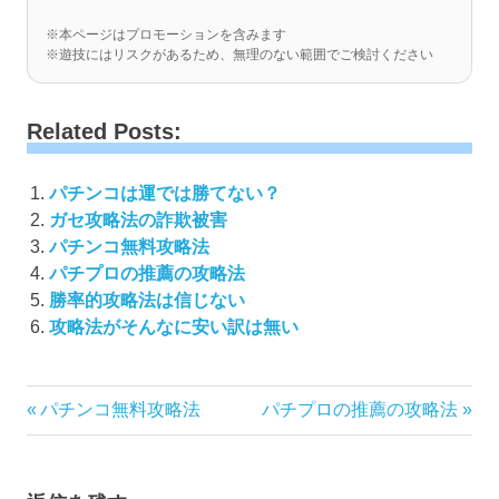
※本ページはプロモーションを含みます
※遊技にはリスクがあるため、無理のない範囲でご検討ください
Related Posts:
パチンコは運では勝てない？
ガセ攻略法の詐欺被害
パチンコ無料攻略法
パチプロの推薦の攻略法
勝率的攻略法は信じない
攻略法がそんなに安い訳は無い
投
前
次
パチンコ無料攻略法
パチプロの推薦の攻略法
の
の
稿
記
記
ナ
事:
事:
ビ