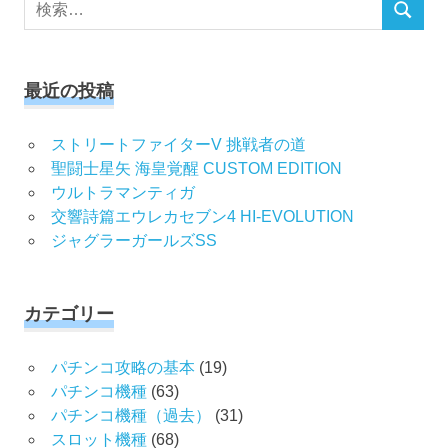
検
検
索
索
対
象:
最近の投稿
ストリートファイターV 挑戦者の道
聖闘士星矢 海皇覚醒 CUSTOM EDITION
ウルトラマンティガ
交響詩篇エウレカセブン4 HI-EVOLUTION
ジャグラーガールズSS
カテゴリー
パチンコ攻略の基本
(19)
パチンコ機種
(63)
パチンコ機種（過去）
(31)
スロット機種
(68)