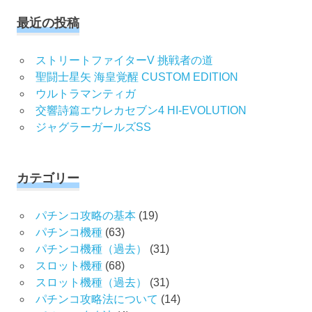
象:
最近の投稿
ストリートファイターV 挑戦者の道
聖闘士星矢 海皇覚醒 CUSTOM EDITION
ウルトラマンティガ
交響詩篇エウレカセブン4 HI-EVOLUTION
ジャグラーガールズSS
カテゴリー
パチンコ攻略の基本
(19)
パチンコ機種
(63)
パチンコ機種（過去）
(31)
スロット機種
(68)
スロット機種（過去）
(31)
パチンコ攻略法について
(14)