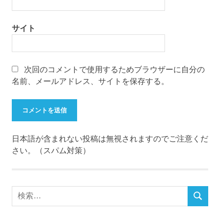
サイト
次回のコメントで使用するためブラウザーに自分の
名前、メールアドレス、サイトを保存する。
日本語が含まれない投稿は無視されますのでご注意くだ
さい。（スパム対策）
検
検
索
索
対