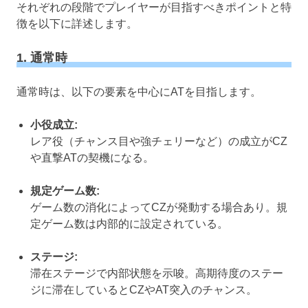
それぞれの段階でプレイヤーが目指すべきポイントと特
徴を以下に詳述します。
1. 通常時
通常時は、以下の要素を中心にATを目指します。
小役成立:
レア役（チャンス目や強チェリーなど）の成立がCZ
や直撃ATの契機になる。
規定ゲーム数:
ゲーム数の消化によってCZが発動する場合あり。規
定ゲーム数は内部的に設定されている。
ステージ:
滞在ステージで内部状態を示唆。高期待度のステー
ジに滞在しているとCZやAT突入のチャンス。