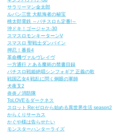
サラリーマン金太郎
ルパン三世 大航海者の秘宝
桃太郎電鉄 ～パチスロも定番!～
沖ドキ！ゴージャス-30
スマスロモンキーターンV
スマスロ 聖戦士ダンバイン
押忍！番長4
革命機ヴァルヴレイヴ
一方通行 とある魔術の禁書目録
パチスロ戦姫絶唱シンフォギア 正義の歌
戦国乙女4 戦乱に閃く炯眼の軍師
犬夜叉2
炎炎ノ消防隊
ToLOVEるダークネス
スロット Re:ゼロから始める異世界生活 season2
からくりサーカス
かぐや様は告らせたい
モンスターハンターライズ