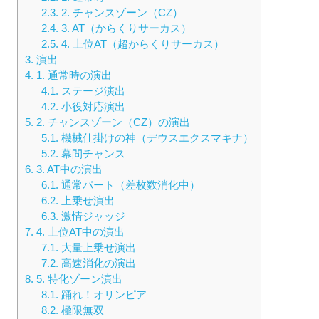
2.3.
2. チャンスゾーン（CZ）
2.4.
3. AT（からくりサーカス）
2.5.
4. 上位AT（超からくりサーカス）
3.
演出
4.
1. 通常時の演出
4.1.
ステージ演出
4.2.
小役対応演出
5.
2. チャンスゾーン（CZ）の演出
5.1.
機械仕掛けの神（デウスエクスマキナ）
5.2.
幕間チャンス
6.
3. AT中の演出
6.1.
通常パート（差枚数消化中）
6.2.
上乗せ演出
6.3.
激情ジャッジ
7.
4. 上位AT中の演出
7.1.
大量上乗せ演出
7.2.
高速消化の演出
8.
5. 特化ゾーン演出
8.1.
踊れ！オリンピア
8.2.
極限無双