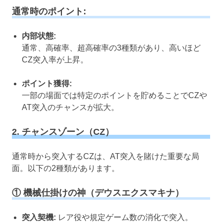
通常時のポイント:
内部状態:
通常、高確率、超高確率の3種類があり、高いほど
CZ突入率が上昇。
ポイント獲得:
一部の場面では特定のポイントを貯めることでCZや
AT突入のチャンスが拡大。
2. チャンスゾーン（CZ）
通常時から突入するCZは、AT突入を賭けた重要な局
面。以下の2種類があります。
① 機械仕掛けの神（デウスエクスマキナ）
突入契機:
レア役や規定ゲーム数の消化で突入。