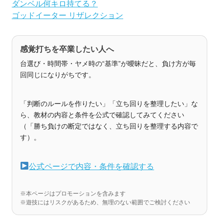
ダンベル何キロ持てる？
ゴッドイーター リザレクション
感覚打ちを卒業したい人へ
台選び・時間帯・ヤメ時の“基準”が曖昧だと、負け方が毎
回同じになりがちです。
「判断のルールを作りたい」「立ち回りを整理したい」な
ら、教材の内容と条件を公式で確認してみてください
（「勝ち負けの断定ではなく、立ち回りを整理する内容で
す）。
公式ページで内容・条件を確認する
※本ページはプロモーションを含みます
※遊技にはリスクがあるため、無理のない範囲でご検討ください