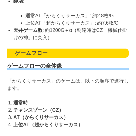
純増
:
通常AT「からくりサーカス」: 約2.8枚/G
上位AT「超からくりサーカス」: 約7.6枚/G
天井ゲーム数
: 約1200G＋α（到達時はCZ「機械仕掛
けの神」に突入）
ゲームフロー
ゲームフローの全体像
「からくりサーカス」のゲームは、以下の順序で進行し
ます。
通常時
チャンスゾーン（CZ）
AT（からくりサーカス）
上位AT（超からくりサーカス）