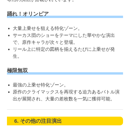
踊れ！オリンピア
大量上乗せを狙える特化ゾーン。
サーカス団のショーをテーマにした華やかな演出
で、原作キャラが次々と登場。
リール上に特定の図柄を揃えるたびに上乗せが発
生。
極限無双
最強の上乗せ特化ゾーン。
原作のクライマックスを再現する迫力あるバトル演
出が展開され、大量の差枚数を一気に獲得可能。
6. その他の注目演出