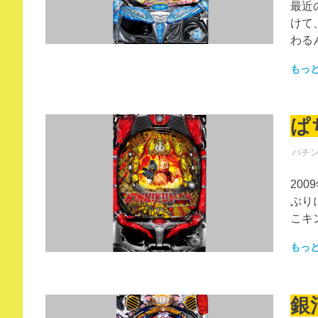
最近
けて
わる
もっ
ぱ
パチ
パチ
20
ぶり
こキ
もっ
銀