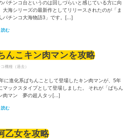
のパチンコ台というのは回しづらいと感じている方に向
、大海シリーズの最新作としてリリースされたのが「ま
んパチンコ大海物語3」です。[…]
と読む
ちんこキン肉マンを攻略
ンコ
ンコ機種（過去）
09年に進化系ぱちんことして登場したキン肉マンが、5年
にマックスタイプとして登場しました。 それが「ぱちん
ン肉マン 夢の超人タッ[…]
と読む
河乙女を攻略