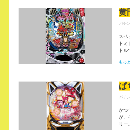
黄
パチ
パチ
スペ
トミ
トルで
もっ
ぱ
パチ
パチ
かつ
が、
リー