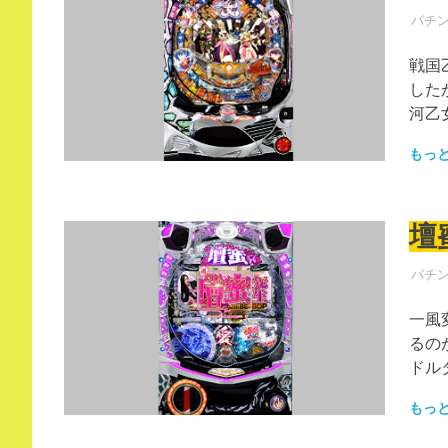
パチ
パチ
戦国
した
河乙
もっ
壇
パチ
パチ
一風
るの
ドル
もっ