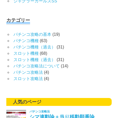
ジャグラーガールズSS
カテゴリー
パチンコ攻略の基本
(19)
パチンコ機種
(63)
パチンコ機種（過去）
(31)
スロット機種
(68)
スロット機種（過去）
(31)
パチンコ攻略法について
(14)
パチンコ攻略法
(4)
スロット攻略法
(4)
人気のページ