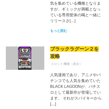
気を集めている機種となりま
すが、ギミックが満載となっ
ている専用筐体の喝と一緒に
リリースさ[…]
もっと読む
ブラックラグーン２を
攻略
パチンコ
スロット機種（過去）
人気漫画であり、アニメやパ
チンコでも人気を集めていた
BLACK LAGOONが、パチス
ロとして最新作が登場してい
ます。 それがスパイキーから
[…]