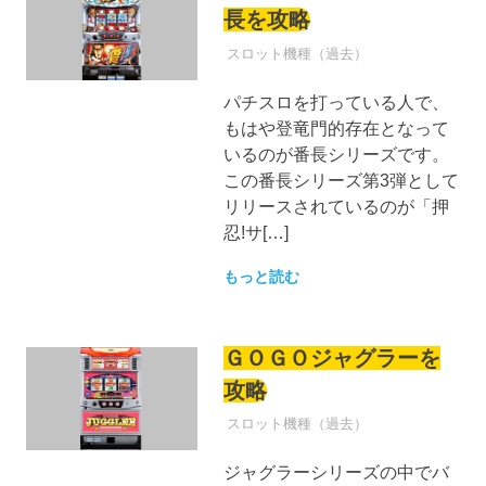
長を攻略
パチンコ
スロット機種（過去）
パチスロを打っている人で、
もはや登竜門的存在となって
いるのが番長シリーズです。
この番長シリーズ第3弾として
リリースされているのが「押
忍!サ[…]
もっと読む
ＧＯＧＯジャグラーを
攻略
パチンコ
スロット機種（過去）
ジャグラーシリーズの中でバ