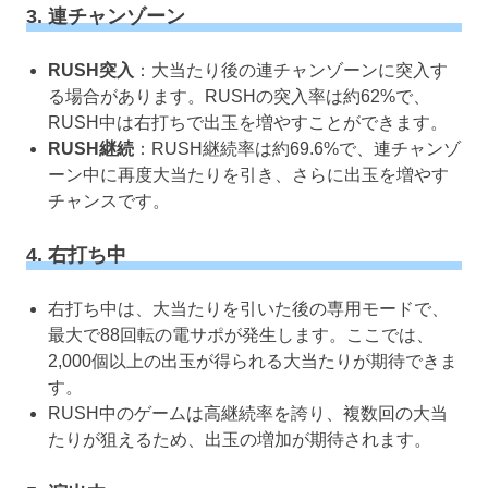
3.
連チャンゾーン
RUSH突入
：大当たり後の連チャンゾーンに突入す
る場合があります。RUSHの突入率は約62%で、
RUSH中は右打ちで出玉を増やすことができます。
RUSH継続
：RUSH継続率は約69.6%で、連チャンゾ
ーン中に再度大当たりを引き、さらに出玉を増やす
チャンスです。
4.
右打ち中
右打ち中は、大当たりを引いた後の専用モードで、
最大で88回転の電サポが発生します。ここでは、
2,000個以上の出玉が得られる大当たりが期待できま
す。
RUSH中のゲームは高継続率を誇り、複数回の大当
たりが狙えるため、出玉の増加が期待されます。