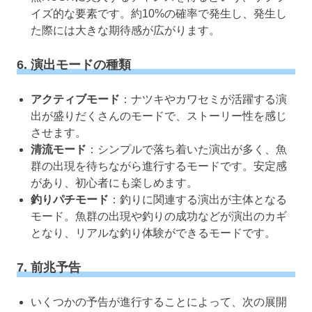
イズ的な要素です。約10%の確率で発生し、発生し
た際には大きな期待感が広がります。
6.
演出モードの種類
アクティブモード
：ナツキやカワセミが活躍する演
出が盛りだくさんのモードで、ストーリー性を感じ
させます。
清流モード
：シンプルで落ち着いた演出が多く、魚
群の出現を待ちながら進行するモードです。安定感
があり、初心者にも楽しめます。
釣りパチモード
：釣りに関連する演出が主体となる
モード。魚群の出現や釣りの成功などが演出のカギ
となり、リアルな釣り体験ができるモードです。
7.
前兆予告
いくつかの予告が進行することによって、次の展開