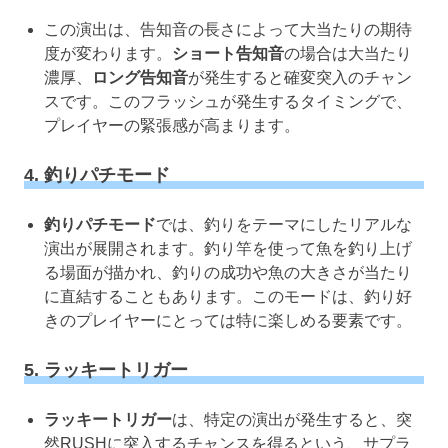
この演出は、告知音の長さによって大当たりの期待
度が変わります。
ショート告知音
の場合は大当たり
濃厚、
ロング告知音
が発生すると確変突入のチャン
スです。このフラッシュが発生するタイミングで、
プレイヤーの緊張感が高まります。
4.
釣りパチモード
釣りパチモード
では、釣りをテーマにしたリアルな
演出が展開されます。釣り竿を使って魚を釣り上げ
る場面が描かれ、釣りの成功や魚の大きさが当たり
に直結することもあります。このモードは、釣り好
きのプレイヤーにとっては特に楽しめる要素です。
5.
ラッキートリガー
ラッキートリガー
は、特定の演出が発生すると、突
然RUSHに突入するチャンスを得るという、サプラ