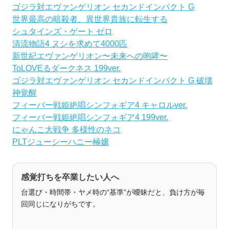
ゴジラ対エヴァンゲリオン セカンドインパクト G
世界最高の暗殺者、異世界貴族に転生する
シュタインズ・ゲート ゼロ
清流物語4 ヌシを求めて4000匹
新世紀エヴァンゲリオン〜未来への咆哮〜
ToLOVEるダークネス 199ver.
ゴジラ対エヴァンゲリオン セカンドインパクト G 破壊
神覚醒
フィーバー戦姫絶唱シンフォギア4 キャロルver.
フィーバー戦姫絶唱シンフォギア4 199ver.
にゃんこ大戦争 多様性のネコ
PLTジューシーハニー極嬢
感覚打ちを卒業したい人へ
台選び・時間帯・ヤメ時の“基準”が曖昧だと、負け方が毎
回同じになりがちです。