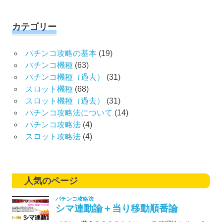
カテゴリー
パチンコ攻略の基本
(19)
パチンコ機種
(63)
パチンコ機種（過去）
(31)
スロット機種
(68)
スロット機種（過去）
(31)
パチンコ攻略法について
(14)
パチンコ攻略法
(4)
スロット攻略法
(4)
人気のページ