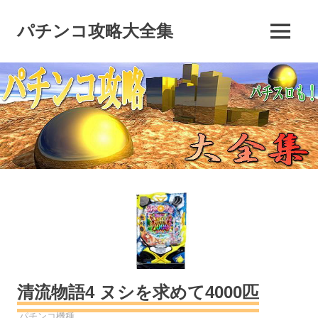
コ
ン
パチンコ攻略大全集
MENU
テ
ン
ツ
へ
ス
キ
ッ
プ
清流物語4 ヌシを求めて4000匹
パチンコ
パチンコ機種