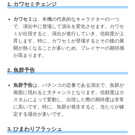
1.
カワセミチェンジ
カワセミ
は、本機の代表的なキャラクターの一つ
で、演出中に登場して演出を変化させます。カワセ
ミが出現すると、演出が進行していき、信頼度が上
昇します。特に、カワセミが登場するとその後の展
開が熱くなることが多いため、プレイヤーの期待感
が高まります。
2.
魚群予告
魚群予告
は、パチンコの定番である演出で、魚群が
画面に現れると大チャンスとなります。信頼度はカ
スタムによって変動し、出現した際の期待度は非常
に高いです。特に、魚群が発生すると、当たりが確
定する場合が多いです。
3.
ひまわりフラッシュ