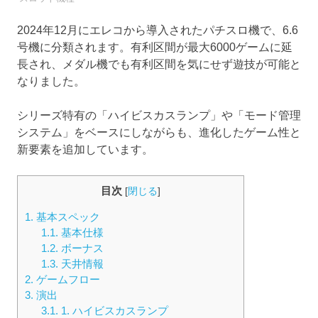
2024年12月にエレコから導入されたパチスロ機で、6.6
号機に分類されます。有利区間が最大6000ゲームに延
長され、メダル機でも有利区間を気にせず遊技が可能と
なりました。
シリーズ特有の「ハイビスカスランプ」や「モード管理
システム」をベースにしながらも、進化したゲーム性と
新要素を追加しています。
目次
[
閉じる
]
1.
基本スペック
1.1.
基本仕様
1.2.
ボーナス
1.3.
天井情報
2.
ゲームフロー
3.
演出
3.1.
1. ハイビスカスランプ