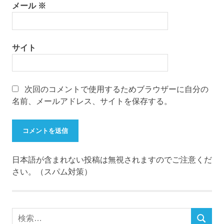
メール
※
サイト
次回のコメントで使用するためブラウザーに自分の
名前、メールアドレス、サイトを保存する。
日本語が含まれない投稿は無視されますのでご注意くだ
さい。（スパム対策）
検
検