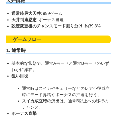
天井情報
通常時最大天井
: 999ゲーム
天井到達恩恵
: ボーナス当選
設定変更後のチャンスモード振り分け
: 約39.8%
ゲームフロー
1.
通常時
基本的な状態で、通常Aモードと通常Bモードのいず
れかに滞在。
狙い目役
通常時はスイカやチェリーなどのレア小役成立
時にモード昇格やボーナスの抽選を行う。
スイカ成立時の演出
は、通常B以上への移行の
チャンス。
ボーナス直撃