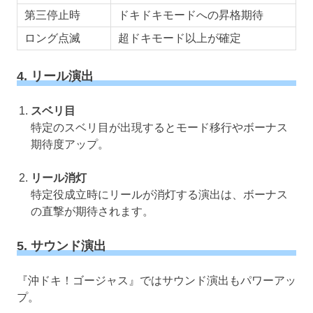
第三停止時
ドキドキモードへの昇格期待
ロング点滅
超ドキモード以上が確定
4.
リール演出
スベリ目
特定のスベリ目が出現するとモード移行やボーナス
期待度アップ。
リール消灯
特定役成立時にリールが消灯する演出は、ボーナス
の直撃が期待されます。
5.
サウンド演出
『沖ドキ！ゴージャス』ではサウンド演出もパワーアッ
プ。