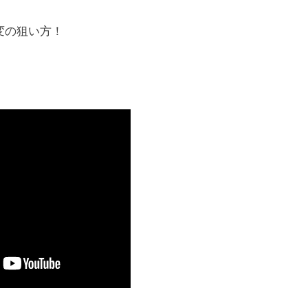
変の狙い方！