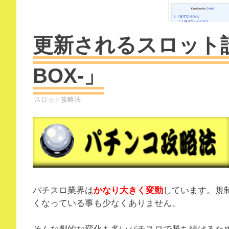
更新されるスロット
BOX-」
パチンコ
スロット攻略法
パチスロ業界は
かなり大きく変動
しています。規
くなっている事も少なくありません。