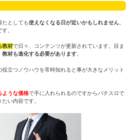
得たとしても
使えなくなる日が近いかもしれません
。
です。
る教材
で日々、コンテンツが更新されています。目ま
、
教材も進化する必要があります
。
の役立つノウハウを常時知れると事が大きなメリット
るような価格
で手に入れられるのですからパチスロで
きたい内容です。