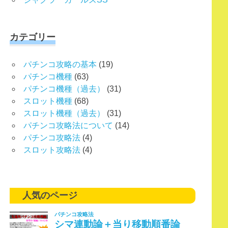
カテゴリー
パチンコ攻略の基本
(19)
パチンコ機種
(63)
パチンコ機種（過去）
(31)
スロット機種
(68)
スロット機種（過去）
(31)
パチンコ攻略法について
(14)
パチンコ攻略法
(4)
スロット攻略法
(4)
人気のページ