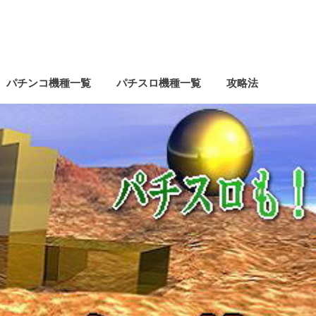
パチンコ機種一覧
パチスロ機種一覧
攻略法