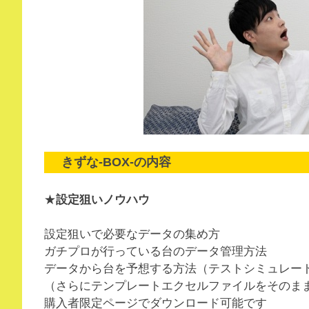
きずな-BOX-の内容
★
設定狙いノウハウ
設定狙いで必要なデータの集め方
ガチプロが行っている台のデータ管理方法
データから台を予想する方法（テストシミュレー
（さらにテンプレートエクセルファイルをそのま
購入者限定ページでダウンロード可能です