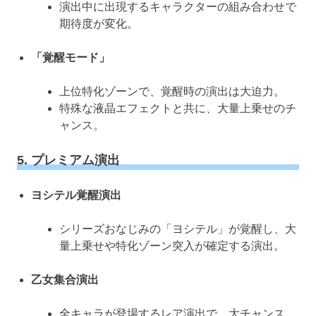
演出中に出現するキャラクターの組み合わせで
期待度が変化。
「覚醒モード」
上位特化ゾーンで、覚醒時の演出は大迫力。
特殊な液晶エフェクトと共に、大量上乗せのチ
ャンス。
5. プレミアム演出
ヨシテル覚醒演出
シリーズおなじみの「ヨシテル」が覚醒し、大
量上乗せや特化ゾーン突入が確定する演出。
乙女集合演出
全キャラが登場するレア演出で、大チャンス。