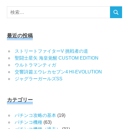
検
検
索
索
対
象:
最近の投稿
ストリートファイターV 挑戦者の道
聖闘士星矢 海皇覚醒 CUSTOM EDITION
ウルトラマンティガ
交響詩篇エウレカセブン4 HI-EVOLUTION
ジャグラーガールズSS
カテゴリー
パチンコ攻略の基本
(19)
パチンコ機種
(63)