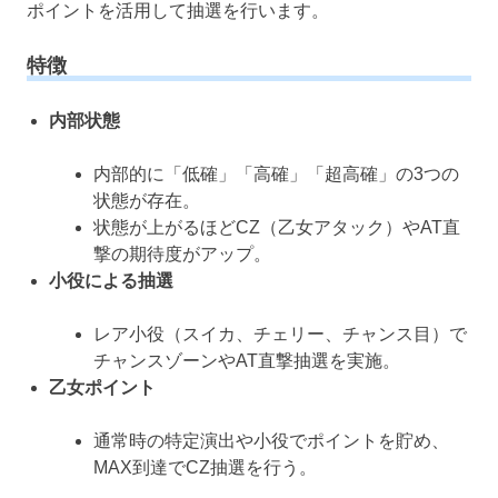
ポイントを活用して抽選を行います。
特徴
内部状態
内部的に「低確」「高確」「超高確」の3つの
状態が存在。
状態が上がるほどCZ（乙女アタック）やAT直
撃の期待度がアップ。
小役による抽選
レア小役（スイカ、チェリー、チャンス目）で
チャンスゾーンやAT直撃抽選を実施。
乙女ポイント
通常時の特定演出や小役でポイントを貯め、
MAX到達でCZ抽選を行う。