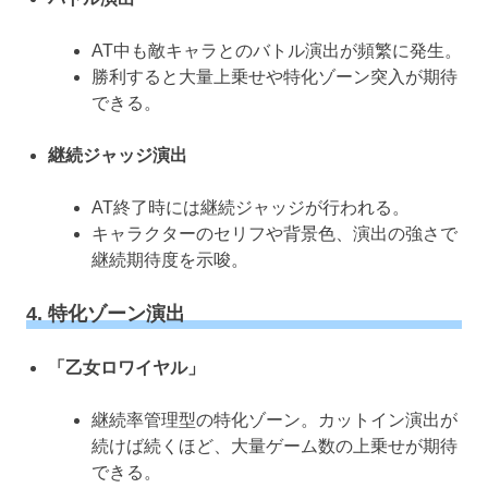
AT中も敵キャラとのバトル演出が頻繁に発生。
勝利すると大量上乗せや特化ゾーン突入が期待
できる。
継続ジャッジ演出
AT終了時には継続ジャッジが行われる。
キャラクターのセリフや背景色、演出の強さで
継続期待度を示唆。
4. 特化ゾーン演出
「乙女ロワイヤル」
継続率管理型の特化ゾーン。カットイン演出が
続けば続くほど、大量ゲーム数の上乗せが期待
できる。