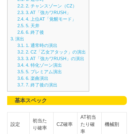
2.2.
2. チャンスゾーン（CZ）
2.3.
3. AT「強カワRUSH」
2.4.
4. 上位AT「覚醒モード」
2.5.
5. 天井
2.6.
6. 終了後
3.
演出
3.1.
1. 通常時の演出
3.2.
2. CZ「乙女アタック」の演出
3.3.
3. AT「強カワRUSH」の演出
3.4.
4. 特化ゾーン演出
3.5.
5. プレミアム演出
3.6.
6. 楽曲演出
3.7.
7. 終了後の演出
基本スペック
AT初当
初当た
設定
CZ確率
たり確
機械割
り確率
率