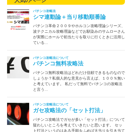
人気のページ