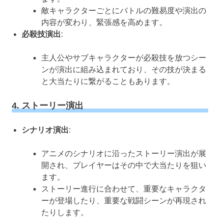
敵キャラクターごとにバトルの難易度や演出の
内容が変わり、緊張感を高めます。
必殺技演出
:
主人公やサブキャラクターが必殺技を放つシー
ンが演出に組み込まれており、その技が決まる
と大当たりに繋がることもあります。
4.
ストーリー演出
シナリオ演出
:
アニメのシナリオに沿ったストーリー演出が展
開され、プレイヤーはその中で大当たりを狙い
ます。
ストーリー進行に合わせて、重要なキャラクタ
ーが登場したり、重要な戦闘シーンが再現され
たりします。