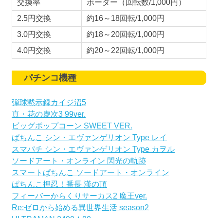
交換率
ボーダー（回転数/1,000円）
2.5円交換
約16～18回転/1,000円
3.0円交換
約18～20回転/1,000円
4.0円交換
約20～22回転/1,000円
パチンコ機種
弾球黙示録カイジ沼5
真・花の慶次3 99ver.
ビッグポップコーン SWEET VER.
ぱちんこ シン・エヴァンゲリオン Type レイ
スマパチ シン・エヴァンゲリオン Type カヲル
ソードアート・オンライン 閃光の軌跡
スマートぱちんこ ソードアート・オンライン
ぱちんこ押忍！番長 漢の頂
フィーバーからくりサーカス2 魔王ver.
Re:ゼロから始める異世界生活 season2