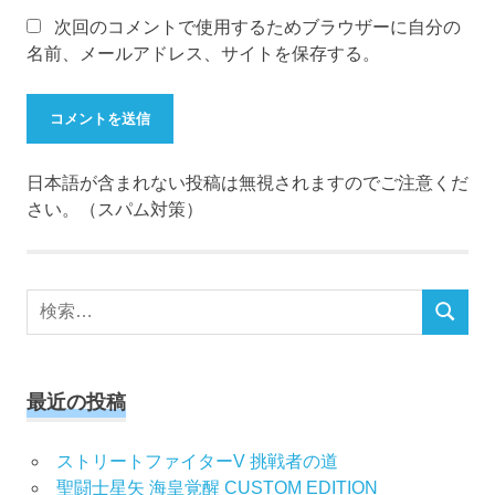
次回のコメントで使用するためブラウザーに自分の
名前、メールアドレス、サイトを保存する。
日本語が含まれない投稿は無視されますのでご注意くだ
さい。（スパム対策）
検
検
索
索
対
象:
最近の投稿
ストリートファイターV 挑戦者の道
聖闘士星矢 海皇覚醒 CUSTOM EDITION