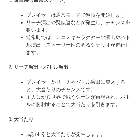
通常時（通常ステージ）
プレイヤーは通常モードで遊技を開始します。
リーチ演出や疑似連などが発生し、チャンスを
狙います。
通常時では、アニメキャラクターの演出やバト
ル演出、ストーリー性のあるシナリオが進行し
ます。
リーチ演出・バトル演出
プレイヤーがリーチやバトル演出に突入する
と、大当たりのチャンスです。
主人公が異世界で戦うシーンが再現され、バト
ルに勝利することで大当たりを引きます。
大当たり
成功すると大当たりが発生します。