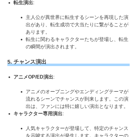
転生演出
:
主人公が異世界に転生するシーンを再現した演
出があり、転生成功で大当たりに繋がることが
あります。
転生に関わるキャラクターたちが登場し、転生
の瞬間が演出されます。
5.
チャンス演出
アニメOP/ED演出
:
アニメのオープニングやエンディングテーマが
流れるシーンでチャンスが到来します。この演
出は、ファンには特に嬉しい演出となります。
キャラクター専用演出
:
人気キャラクターが登場して、特定のチャンス
を示唆する演出が発生します。キャラクターの