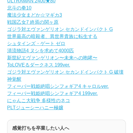
ULTRAMAN 2400★80
北斗の拳10
魔法少女まどか☆マギカ3
戦国乙女7 終焉の関ヶ原
ゴジラ対エヴァンゲリオン セカンドインパクト G
世界最高の暗殺者、異世界貴族に転生する
シュタインズ・ゲート ゼロ
清流物語4 ヌシを求めて4000匹
新世紀エヴァンゲリオン〜未来への咆哮〜
ToLOVEるダークネス 199ver.
ゴジラ対エヴァンゲリオン セカンドインパクト G 破壊
神覚醒
フィーバー戦姫絶唱シンフォギア4 キャロルver.
フィーバー戦姫絶唱シンフォギア4 199ver.
にゃんこ大戦争 多様性のネコ
PLTジューシーハニー極嬢
感覚打ちを卒業したい人へ